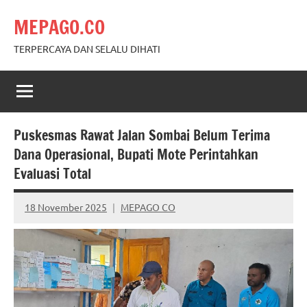
Skip
MEPAGO.CO
to
content
TERPERCAYA DAN SELALU DIHATI
Puskesmas Rawat Jalan Sombai Belum Terima
Dana Operasional, Bupati Mote Perintahkan
Evaluasi Total
18 November 2025
MEPAGO CO
No
comments