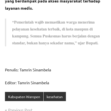
yang berdampak pada akses masyarakat terhadap
layanan medis.
“Pemerintah wajib memastikan warga menerima
pelayanan kesehatan terbaik, di kota maupun di
kampung. Semua Puskesmas harus berjalan dengan
standar, bukan hanya sekadar nama,” ujar Bupati.
Penulis: Tamrin Sinambela
Editor: Tamrin Sinambela
Kabupaten Waropen
kesehatan
Navigasi
Previous Post