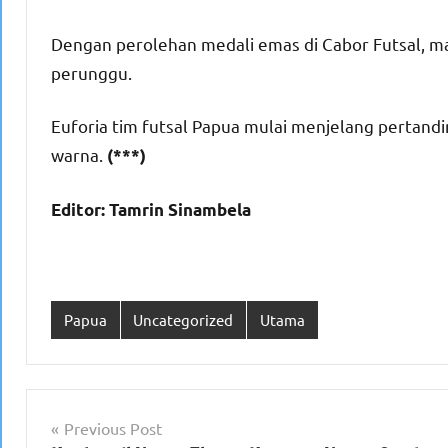
Dengan perolehan medali emas di Cabor Futsal, m
perunggu.
Euforia tim futsal Papua mulai menjelang pertand
warna.
(***)
Editor: Tamrin Sinambela
Papua
Uncategorized
Utama
Navigasi
Previous Post