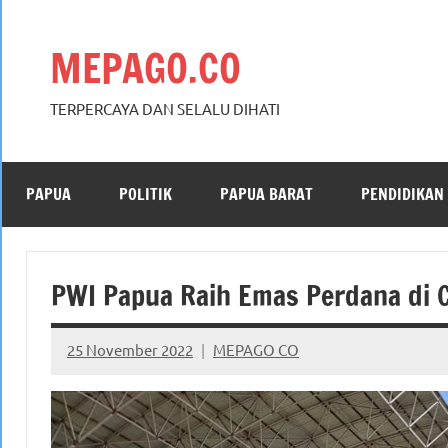
Skip
to
MEPAGO.CO
content
TERPERCAYA DAN SELALU DIHATI
PAPUA
POLITIK
PAPUA BARAT
PENDIDIKAN
PWI Papua Raih Emas Perdana di C
25 November 2022
MEPAGO CO
No
comments