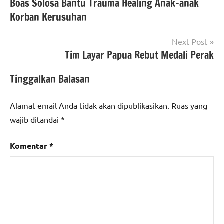
Boas Solosa Bantu Trauma Healing Anak-anak
pos
Korban Kerusuhan
Next Post
Tim Layar Papua Rebut Medali Perak
Tinggalkan Balasan
Alamat email Anda tidak akan dipublikasikan.
Ruas yang
wajib ditandai
*
Komentar
*