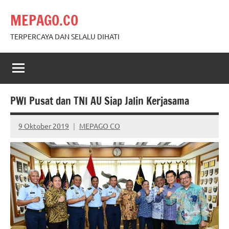
Skip
MEPAGO.CO
to
content
TERPERCAYA DAN SELALU DIHATI
PWI Pusat dan TNI AU Siap Jalin Kerjasama
9 Oktober 2019
MEPAGO CO
No
comments