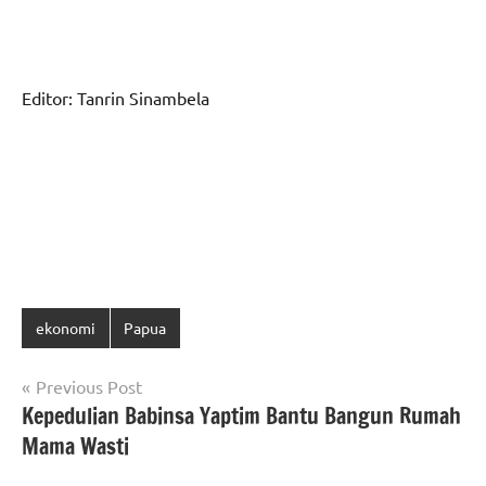
Editor: Tanrin Sinambela
ekonomi
Papua
Navigasi
Previous Post
Kepedulian Babinsa Yaptim Bantu Bangun Rumah
pos
Mama Wasti