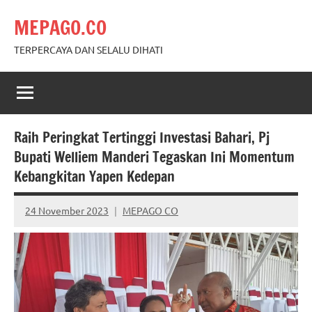
Skip
MEPAGO.CO
to
content
TERPERCAYA DAN SELALU DIHATI
Raih Peringkat Tertinggi Investasi Bahari, Pj
Bupati Welliem Manderi Tegaskan Ini Momentum
Kebangkitan Yapen Kedepan
24 November 2023
MEPAGO CO
No
comments