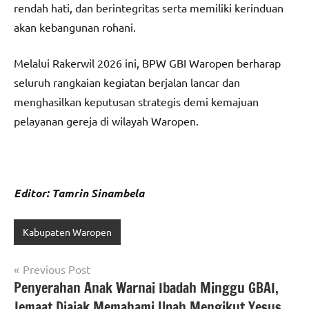
rendah hati, dan berintegritas serta memiliki kerinduan
akan kebangunan rohani.
Melalui Rakerwil 2026 ini, BPW GBI Waropen berharap
seluruh rangkaian kegiatan berjalan lancar dan
menghasilkan keputusan strategis demi kemajuan
pelayanan gereja di wilayah Waropen.
Editor: Tamrin Sinambela
Kabupaten Waropen
Navigasi
Previous Post
Penyerahan Anak Warnai Ibadah Minggu GBAI,
pos
Jemaat Diajak Memahami Upah Mengikut Yesus