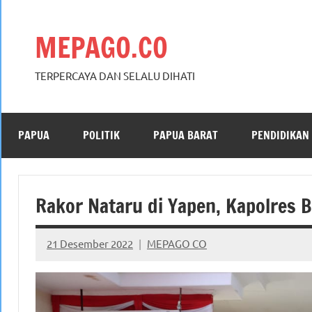
Skip
to
MEPAGO.CO
content
TERPERCAYA DAN SELALU DIHATI
PAPUA
POLITIK
PAPUA BARAT
PENDIDIKAN
Rakor Nataru di Yapen, Kapolres 
21 Desember 2022
MEPAGO CO
No
comments