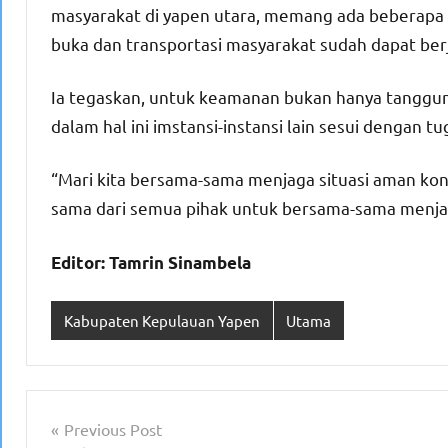
masyarakat di yapen utara, memang ada beberapa 
buka dan transportasi masyarakat sudah dapat ber
Ia tegaskan, untuk keamanan bukan hanya tanggung 
dalam hal ini imstansi-instansi lain sesui dengan t
“Mari kita bersama-sama menjaga situasi aman kon
sama dari semua pihak untuk bersama-sama menjaga
Editor: Tamrin Sinambela
Kabupaten Kepulauan Yapen
Utama
Navigasi
Previous Post