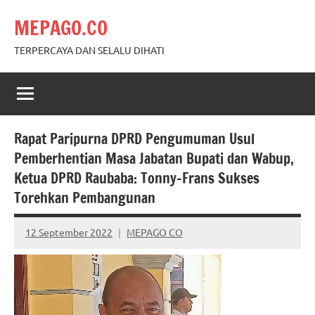
Skip
MEPAGO.CO
to
content
TERPERCAYA DAN SELALU DIHATI
Rapat Paripurna DPRD Pengumuman Usul
Pemberhentian Masa Jabatan Bupati dan Wabup,
Ketua DPRD Raubaba: Tonny-Frans Sukses
Torehkan Pembangunan
12 September 2022
MEPAGO CO
No
comments