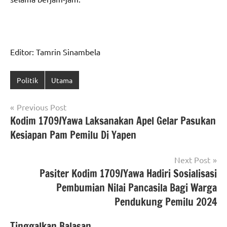
Editor: Tamrin Sinambela
Politik
Utama
Navigasi
Previous Post
Kodim 1709/Yawa Laksanakan Apel Gelar Pasukan
pos
Kesiapan Pam Pemilu Di Yapen
Next Post
Pasiter Kodim 1709/Yawa Hadiri Sosialisasi
Pembumian Nilai Pancasila Bagi Warga
Pendukung Pemilu 2024
Tinggalkan Balasan