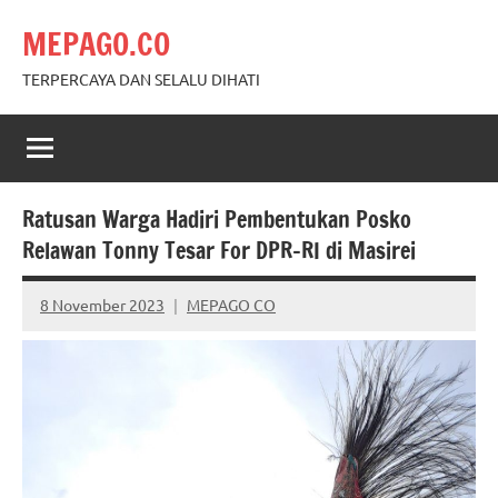
Skip
MEPAGO.CO
to
content
TERPERCAYA DAN SELALU DIHATI
Ratusan Warga Hadiri Pembentukan Posko
Relawan Tonny Tesar For DPR-RI di Masirei
8 November 2023
MEPAGO CO
No
comments