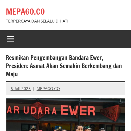
Skip
MEPAGO.CO
to
content
TERPERCAYA DAN SELALU DIHATI
Resmikan Pengembangan Bandara Ewer,
Presiden: Asmat Akan Semakin Berkembang dan
Maju
6 Juli 2023
MEPAGO CO
No
comments