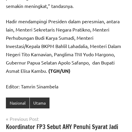
semakin meningkat,” tandasnya.
Hadir mendampingi Presiden dalam peresmian, antara
lain, Menteri Sekretaris Negara Pratikno, Menteri
Perhubungan Budi Karya Sumadi, Menteri
Investasi/Kepala BKPM Bahlil Lahadalia, Menteri Dalam
Negeri Tito Karnavian, Panglima TNI Yudo Margono,
Gubernur Papua Selatan Apolo Safanpo, dan Bupati
Asmat Elisa Kambu.
(TGH/UN)
Editor: Tamrin Sinambela
Nasional
Utama
Navigasi
Previous Post
Koordinator FP3 Sebut AHY Penuhi Syarat Jadi
pos