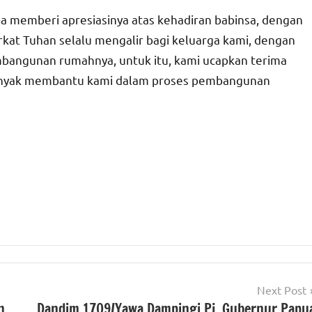
pa memberi apresiasinya atas kehadiran babinsa, dengan
erkat Tuhan selalu mengalir bagi keluarga kami, dengan
angunan rumahnya, untuk itu, kami ucapkan terima
banyak membantu kami dalam proses pembangunan
Next Post
n
Dandim 1709/Yawa Dampingi Pj. Gubernur Papu