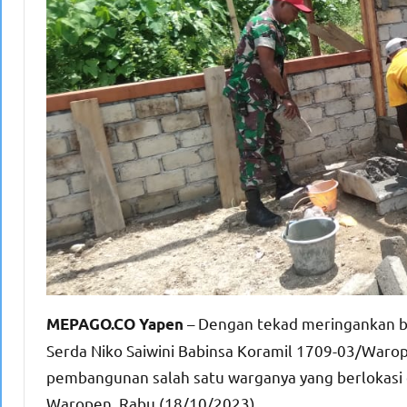
– Dengan tekad meringankan be
MEPAGO.CO Yapen
Serda Niko Saiwini Babinsa Koramil 1709-03/War
pembangunan salah satu warganya yang berlokasi 
Waropen, Rabu (18/10/2023).