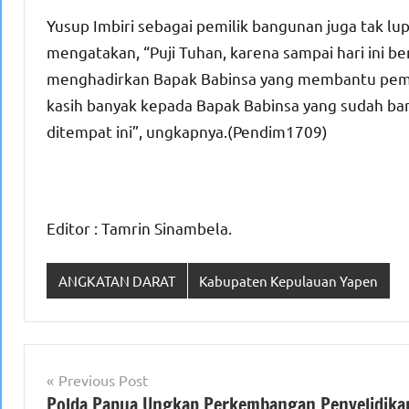
Yusup Imbiri sebagai pemilik bangunan juga tak lu
mengatakan, “Puji Tuhan, karena sampai hari ini b
menghadirkan Bapak Babinsa yang membantu pemb
kasih banyak kepada Bapak Babinsa yang sudah 
ditempat ini”, ungkapnya.(Pendim1709)
Editor : Tamrin Sinambela.
ANGKATAN DARAT
Kabupaten Kepulauan Yapen
Navigasi
Previous Post
Polda Papua Ungkap Perkembangan Penyelidika