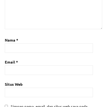
Nama
*
Email
*
Situs Web
Simpan nama, email, dan situs web saya pada