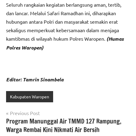
Seluruh rangkaian kegiatan berlangsung aman, tertib,
dan lancar. Melalui Safari Ramadhan ini, diharapkan
hubungan antara Polri dan masyarakat semakin erat
sekaligus memperkuat kebersamaan dalam menjaga
kamtibmas di wilayah hukum Polres Waropen.
(Humas
Polres Waropen)
Editor: Tamrin Sinambela
Kabupaten Waropen
Navigasi
Previous Post
Program Manunggal Air TMMD 127 Rampung,
pos
Warga Rembai Kini Nikmati Air Bersih