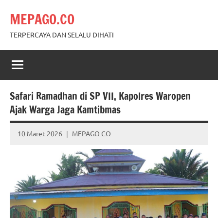
Skip
MEPAGO.CO
to
content
TERPERCAYA DAN SELALU DIHATI
Safari Ramadhan di SP VII, Kapolres Waropen
Ajak Warga Jaga Kamtibmas
10 Maret 2026
MEPAGO CO
No
comments