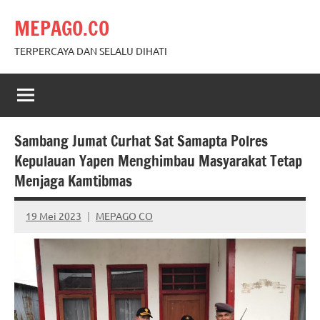
Skip
MEPAGO.CO
to
content
TERPERCAYA DAN SELALU DIHATI
Sambang Jumat Curhat Sat Samapta Polres
Kepulauan Yapen Menghimbau Masyarakat Tetap
Menjaga Kamtibmas
19 Mei 2023
MEPAGO CO
No
comments