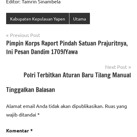
Editor: Tamrin Sinambela
Kabupaten Kepulauan Yapen
Utama
Navigasi
Previous Post
Pimpin Korps Raport Pindah Satuan Prajuritnya,
pos
Ini Pesan Dandim 1709/Yawa
Next Post
Polri Terbitkan Aturan Baru Tilang Manual
Tinggalkan Balasan
Alamat email Anda tidak akan dipublikasikan.
Ruas yang
wajib ditandai
*
Komentar
*