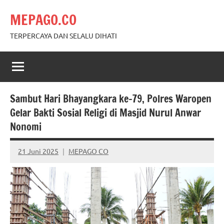
Skip
MEPAGO.CO
to
content
TERPERCAYA DAN SELALU DIHATI
Sambut Hari Bhayangkara ke-79, Polres Waropen
Gelar Bakti Sosial Religi di Masjid Nurul Anwar
Nonomi
21 Juni 2025
MEPAGO CO
No
comments