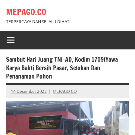
Skip
MEPAGO.CO
to
content
TERPERCAYA DAN SELALU DIHATI
Sambut Hari Juang TNI-AD, Kodim 1709/Yawa
Karya Bakti Bersih Pasar, Selokan Dan
Penanaman Pohon
14 Desember 2023
MEPAGO CO
No
comments