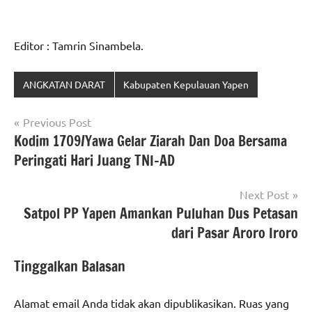
Editor : Tamrin Sinambela.
ANGKATAN DARAT
Kabupaten Kepulauan Yapen
Navigasi
Previous Post
Kodim 1709/Yawa Gelar Ziarah Dan Doa Bersama
pos
Peringati Hari Juang TNI-AD
Next Post
Satpol PP Yapen Amankan Puluhan Dus Petasan
dari Pasar Aroro Iroro
Tinggalkan Balasan
Alamat email Anda tidak akan dipublikasikan.
Ruas yang