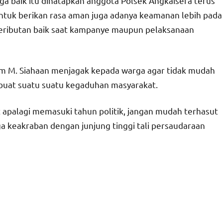
a baik itu dihatapkan anggota Polsek Angkaisera terus
tuk berikan rasa aman juga adanya keamanan lebih pada
keributan baik saat kampanye maupun pelaksanaan
am M. Siahaan menjagak kepada warga agar tidak mudah
uat suatu suatu kegaduhan masyarakat.
t apalagi memasuki tahun politik, jangan mudah terhasut
ga keakraban dengan junjung tinggi tali persaudaraan