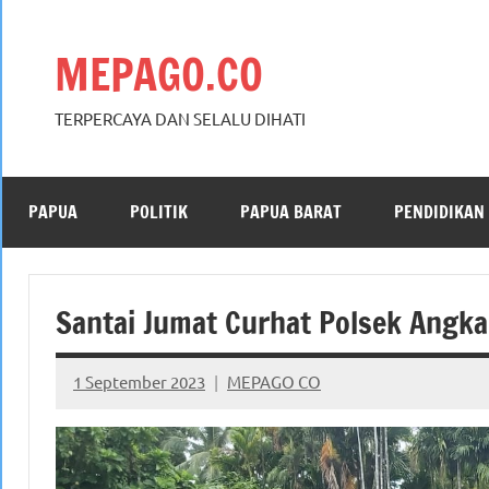
Skip
to
MEPAGO.CO
content
TERPERCAYA DAN SELALU DIHATI
PAPUA
POLITIK
PAPUA BARAT
PENDIDIKAN
Santai Jumat Curhat Polsek Angka
1 September 2023
MEPAGO CO
No
comments