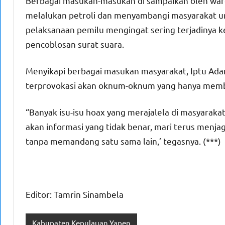
Berbagai masukan-masukan di sampaikan oleh warg
melalukan petroli dan menyambangi masyarakat un
pelaksanaan pemilu mengingat sering terjadinya 
pencoblosan surat suara.
Menyikapi berbagai masukan masyarakat, Iptu Ad
terprovokasi akan oknum-oknum yang hanya memb
“Banyak isu-isu hoax yang merajalela di masyaraka
akan informasi yang tidak benar, mari terus menja
tanpa memandang satu sama lain,’ tegasnya. (***)
Editor: Tamrin Sinambela
Kabupaten Kepulauan Yapen