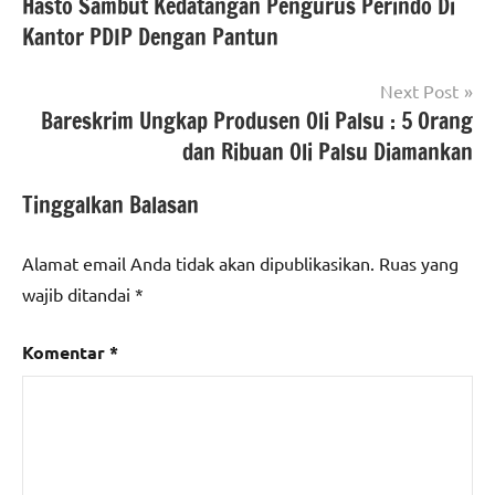
Hasto Sambut Kedatangan Pengurus Perindo Di
pos
Kantor PDIP Dengan Pantun
Next Post
Bareskrim Ungkap Produsen Oli Palsu : 5 Orang
dan Ribuan Oli Palsu Diamankan
Tinggalkan Balasan
Alamat email Anda tidak akan dipublikasikan.
Ruas yang
wajib ditandai
*
Komentar
*