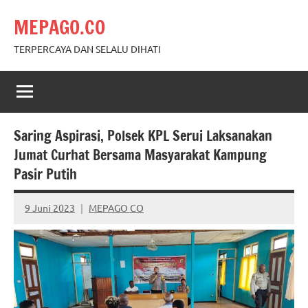
Skip
MEPAGO.CO
to
content
TERPERCAYA DAN SELALU DIHATI
Saring Aspirasi, Polsek KPL Serui Laksanakan
Jumat Curhat Bersama Masyarakat Kampung
Pasir Putih
9 Juni 2023
MEPAGO CO
No
comments