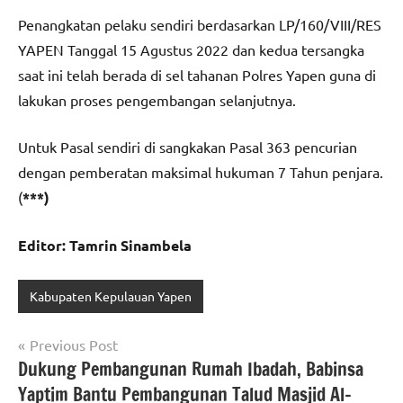
Penangkatan pelaku sendiri berdasarkan LP/160/VIII/RES
YAPEN Tanggal 15 Agustus 2022 dan kedua tersangka
saat ini telah berada di sel tahanan Polres Yapen guna di
lakukan proses pengembangan selanjutnya.
Untuk Pasal sendiri di sangkakan Pasal 363 pencurian
dengan pemberatan maksimal hukuman 7 Tahun penjara.
(
***)
Editor: Tamrin Sinambela
Kabupaten Kepulauan Yapen
Navigasi
Previous Post
Dukung Pembangunan Rumah Ibadah, Babinsa
pos
Yaptim Bantu Pembangunan Talud Masjid Al-