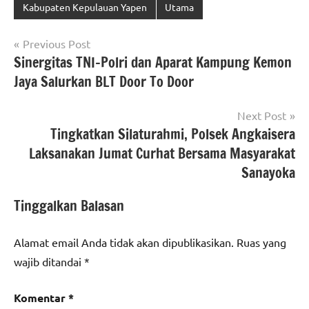
Kabupaten Kepulauan Yapen
Utama
Navigasi
Previous Post
Sinergitas TNI-Polri dan Aparat Kampung Kemon
pos
Jaya Salurkan BLT Door To Door
Next Post
Tingkatkan Silaturahmi, Polsek Angkaisera
Laksanakan Jumat Curhat Bersama Masyarakat
Sanayoka
Tinggalkan Balasan
Alamat email Anda tidak akan dipublikasikan.
Ruas yang
wajib ditandai
*
Komentar
*