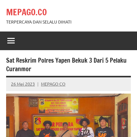
Skip
MEPAGO.CO
to
content
TERPERCAYA DAN SELALU DIHATI
Sat Reskrim Polres Yapen Bekuk 3 Dari 5 Pelaku
Curanmor
26 Mei 2023
MEPAGO CO
No
comments