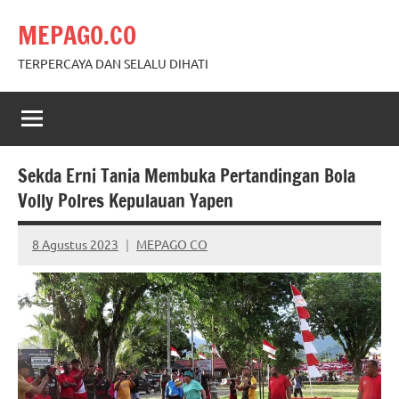
Skip
MEPAGO.CO
to
content
TERPERCAYA DAN SELALU DIHATI
Sekda Erni Tania Membuka Pertandingan Bola
Volly Polres Kepulauan Yapen
8 Agustus 2023
MEPAGO CO
No
comments