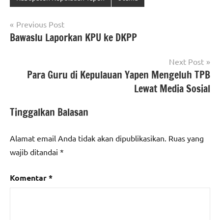
Navigasi
Previous Post
Bawaslu Laporkan KPU ke DKPP
pos
Next Post
Para Guru di Kepulauan Yapen Mengeluh TPB
Lewat Media Sosial
Tinggalkan Balasan
Alamat email Anda tidak akan dipublikasikan.
Ruas yang
wajib ditandai
*
Komentar
*