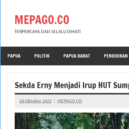
Skip
to
MEPAGO.CO
content
TERPERCAYA DAN SELALU DIHATI
PAPUA
POLITIK
PAPUA BARAT
PENDIDIKAN
Sekda Erny Menjadi Irup HUT Su
28 Oktober 2022
MEPAGO CO
No
comments