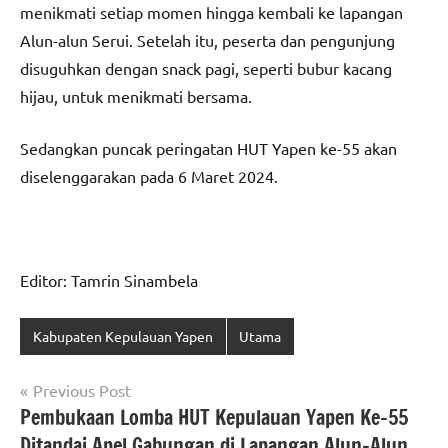
menikmati setiap momen hingga kembali ke lapangan
Alun-alun Serui. Setelah itu, peserta dan pengunjung
disuguhkan dengan snack pagi, seperti bubur kacang
hijau, untuk menikmati bersama.
Sedangkan puncak peringatan HUT Yapen ke-55 akan
diselenggarakan pada 6 Maret 2024.
Editor: Tamrin Sinambela
Kabupaten Kepulauan Yapen
Utama
Navigasi
Previous Post
Pembukaan Lomba HUT Kepulauan Yapen Ke-55
pos
Ditandai Apel Gabungan di Lapangan Alun-Alun