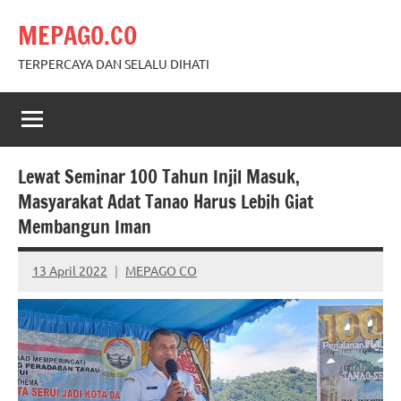
Skip
MEPAGO.CO
to
content
TERPERCAYA DAN SELALU DIHATI
Lewat Seminar 100 Tahun Injil Masuk,
Masyarakat Adat Tanao Harus Lebih Giat
Membangun Iman
13 April 2022
MEPAGO CO
No
comments