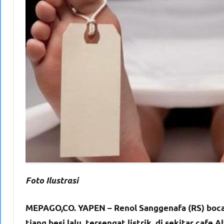
Foto Ilustrasi
MEPAGO,CO. YAPEN – Renol Sanggenafa (RS) boca
tiang besi lalu tersengat listrik, di sekitar cafe 