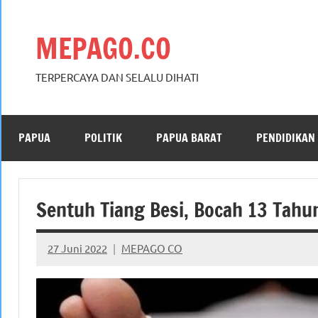
Skip
to
MEPAGO.CO
content
TERPERCAYA DAN SELALU DIHATI
PAPUA
POLITIK
PAPUA BARAT
PENDIDIKAN
Sentuh Tiang Besi, Bocah 13 Tahu
27 Juni 2022
MEPAGO CO
No
comments