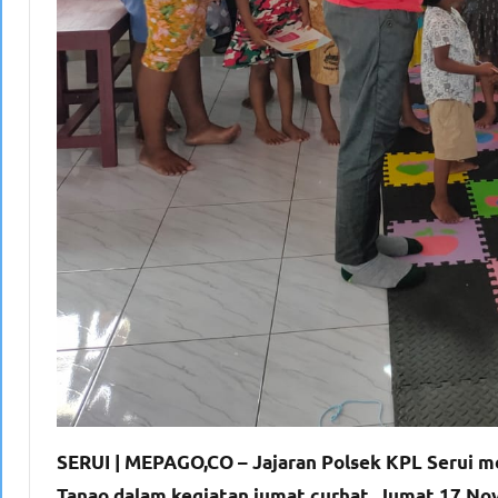
SERUI | MEPAGO,CO – Jajaran Polsek KPL Serui 
Tanao dalam kegiatan jumat curhat. Jumat 17 No