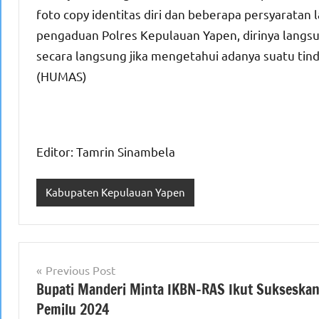
foto copy identitas diri dan beberapa persyarata
pengaduan Polres Kepulauan Yapen, dirinya lang
secara langsung jika mengetahui adanya suatu tin
(HUMAS)
Editor: Tamrin Sinambela
Kabupaten Kepulauan Yapen
Navigasi
Previous Post
Bupati Manderi Minta IKBN-RAS Ikut Sukseska
pos
Pemilu 2024