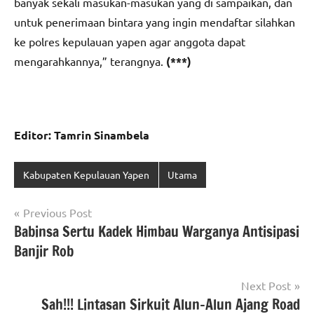
banyak sekali masukan-masukan yang di sampaikan, dan
untuk penerimaan bintara yang ingin mendaftar silahkan
ke polres kepulauan yapen agar anggota dapat
mengarahkannya,” terangnya.
(***)
Editor: Tamrin Sinambela
Kabupaten Kepulauan Yapen
Utama
Navigasi
Previous Post
Babinsa Sertu Kadek Himbau Warganya Antisipasi
pos
Banjir Rob
Next Post
Sah!!! Lintasan Sirkuit Alun-Alun Ajang Road