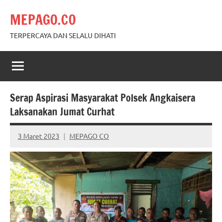
Skip
MEPAGO.CO
to
content
TERPERCAYA DAN SELALU DIHATI
Serap Aspirasi Masyarakat Polsek Angkaisera
Laksanakan Jumat Curhat
3 Maret 2023
MEPAGO CO
No
comments