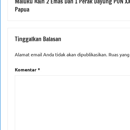
Maluku Raih 2 Emas Dan 1 Perak Dayung PON X
pos
Papua
Tinggalkan Balasan
Alamat email Anda tidak akan dipublikasikan.
Ruas yang
Komentar
*