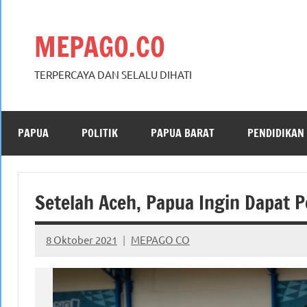
Skip
to
MEPAGO.CO
content
TERPERCAYA DAN SELALU DIHATI
PAPUA
POLITIK
PAPUA BARAT
PENDIDIKAN
Setelah Aceh, Papua Ingin Dapat 
8 Oktober 2021
MEPAGO CO
No
comments