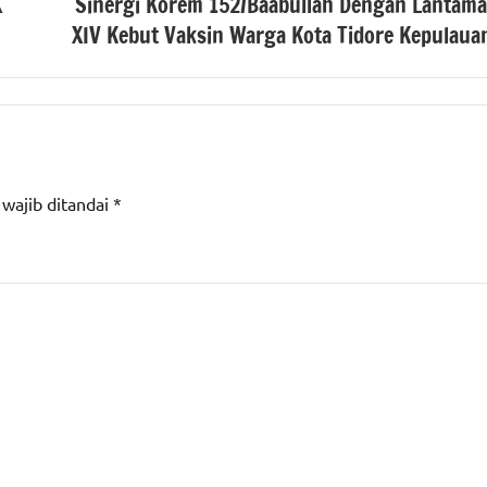
X
Sinergi Korem 152/Baabullah Dengan Lantama
XIV Kebut Vaksin Warga Kota Tidore Kepulaua
 wajib ditandai
*