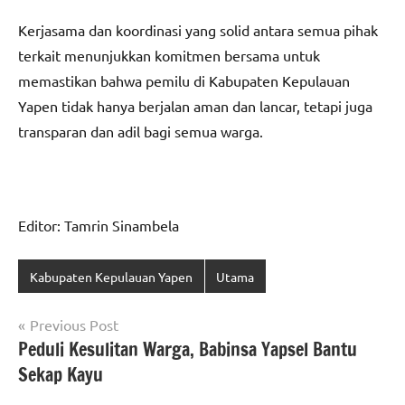
Kerjasama dan koordinasi yang solid antara semua pihak
terkait menunjukkan komitmen bersama untuk
memastikan bahwa pemilu di Kabupaten Kepulauan
Yapen tidak hanya berjalan aman dan lancar, tetapi juga
transparan dan adil bagi semua warga.
Editor: Tamrin Sinambela
Kabupaten Kepulauan Yapen
Utama
Navigasi
Previous Post
Peduli Kesulitan Warga, Babinsa Yapsel Bantu
pos
Sekap Kayu