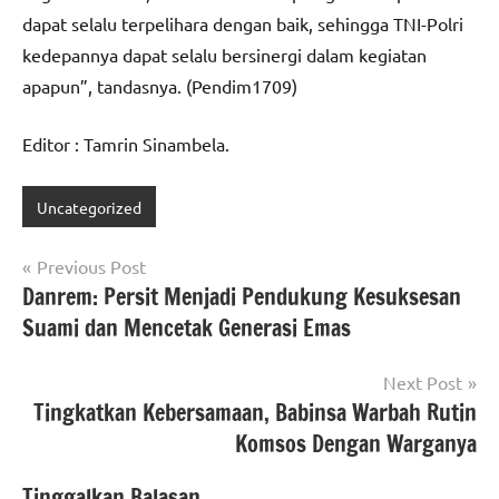
dapat selalu terpelihara dengan baik, sehingga TNI-Polri
kedepannya dapat selalu bersinergi dalam kegiatan
apapun”, tandasnya. (Pendim1709)
Editor : Tamrin Sinambela.
Uncategorized
Navigasi
Previous Post
Danrem: Persit Menjadi Pendukung Kesuksesan
pos
Suami dan Mencetak Generasi Emas
Next Post
Tingkatkan Kebersamaan, Babinsa Warbah Rutin
Komsos Dengan Warganya
Tinggalkan Balasan