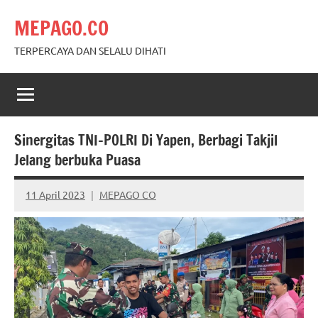
Skip
MEPAGO.CO
to
content
TERPERCAYA DAN SELALU DIHATI
Sinergitas TNI-POLRI Di Yapen, Berbagi Takjil
Jelang berbuka Puasa
11 April 2023
MEPAGO CO
No
comments