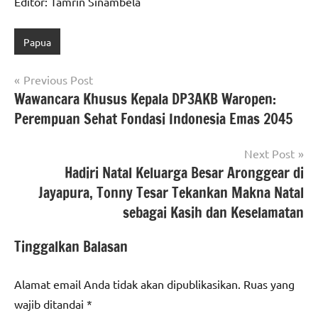
Editor: Tamrin Sinambela
Papua
Navigasi
Previous Post
Wawancara Khusus Kepala DP3AKB Waropen:
pos
Perempuan Sehat Fondasi Indonesia Emas 2045
Next Post
Hadiri Natal Keluarga Besar Aronggear di
Jayapura, Tonny Tesar Tekankan Makna Natal
sebagai Kasih dan Keselamatan
Tinggalkan Balasan
Alamat email Anda tidak akan dipublikasikan.
Ruas yang
wajib ditandai
*