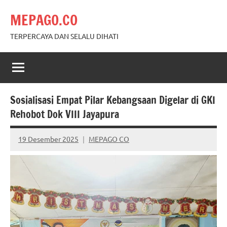
Skip
MEPAGO.CO
to
content
TERPERCAYA DAN SELALU DIHATI
Sosialisasi Empat Pilar Kebangsaan Digelar di GKI
Rehobot Dok VIII Jayapura
19 Desember 2025
MEPAGO CO
No
comments