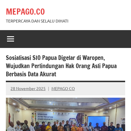
Skip
MEPAGO.CO
to
content
TERPERCAYA DAN SELALU DIHATI
Sosialisasi SIO Papua Digelar di Waropen,
Wujudkan Perlindungan Hak Orang Asli Papua
Berbasis Data Akurat
28 November 2025
MEPAGO CO
No
comments