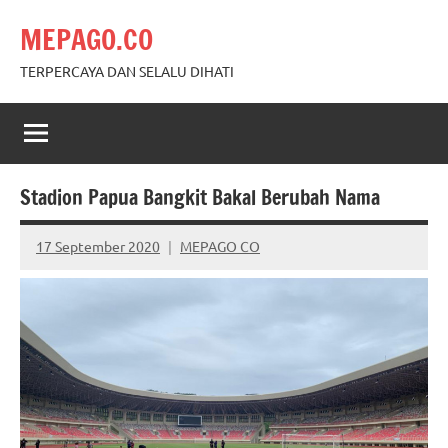
Skip
MEPAGO.CO
to
content
TERPERCAYA DAN SELALU DIHATI
Stadion Papua Bangkit Bakal Berubah Nama
17 September 2020
MEPAGO CO
No
comments