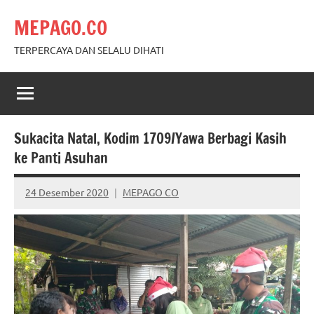
Skip
MEPAGO.CO
to
content
TERPERCAYA DAN SELALU DIHATI
Sukacita Natal, Kodim 1709/Yawa Berbagi Kasih
ke Panti Asuhan
24 Desember 2020
MEPAGO CO
No
comments