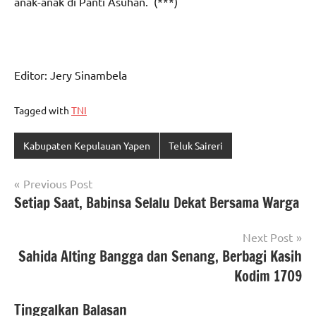
anak-anak di Panti Asuhan. (***)
Editor: Jery Sinambela
Tagged with
TNI
Kabupaten Kepulauan Yapen
Teluk Saireri
Navigasi
Previous Post
Setiap Saat, Babinsa Selalu Dekat Bersama Warga
pos
Next Post
Sahida Alting Bangga dan Senang, Berbagi Kasih
Kodim 1709
Tinggalkan Balasan