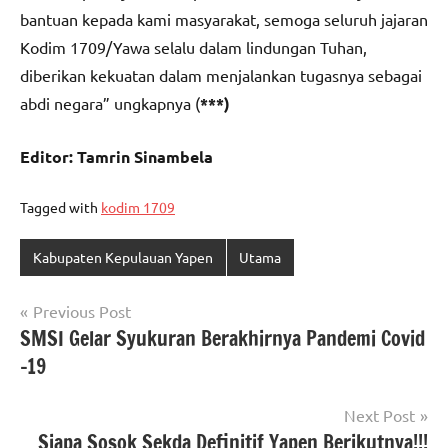
bantuan kepada kami masyarakat, semoga seluruh jajaran
Kodim 1709/Yawa selalu dalam lindungan Tuhan,
diberikan kekuatan dalam menjalankan tugasnya sebagai
abdi negara” ungkapnya (
***)
Editor: Tamrin Sinambela
Tagged with
kodim 1709
Kabupaten Kepulauan Yapen
Utama
Navigasi
Previous Post
SMSI Gelar Syukuran Berakhirnya Pandemi Covid
pos
-19
Next Post
Siapa Sosok Sekda Definitif Yapen Berikutnya!!!