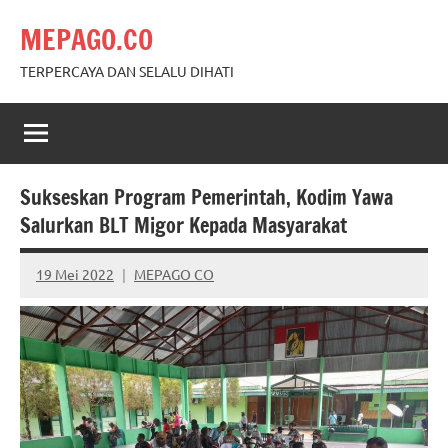
Skip
MEPAGO.CO
to
content
TERPERCAYA DAN SELALU DIHATI
Sukseskan Program Pemerintah, Kodim Yawa
Salurkan BLT Migor Kepada Masyarakat
19 Mei 2022
MEPAGO CO
No
comments