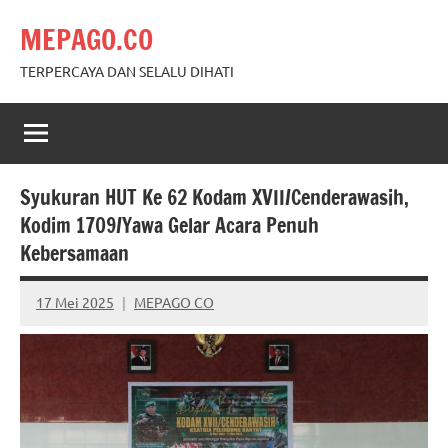
Skip
MEPAGO.CO
to
content
TERPERCAYA DAN SELALU DIHATI
Syukuran HUT Ke 62 Kodam XVII/Cenderawasih,
Kodim 1709/Yawa Gelar Acara Penuh
Kebersamaan
17 Mei 2025
MEPAGO CO
No
comments