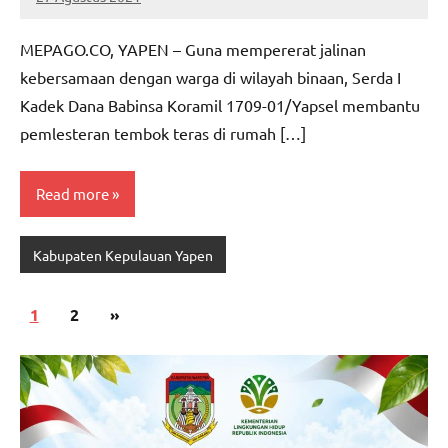
MEPAGO
No
CO
comments
MEPAGO.CO, YAPEN – Guna mempererat jalinan
kebersamaan dengan warga di wilayah binaan, Serda I
Kadek Dana Babinsa Koramil 1709-01/Yapsel membantu
pemlesteran tembok teras di rumah […]
Read more
Kabupaten Kepulauan Yapen
Paginasi
Next
1
2
»
pos
Posts