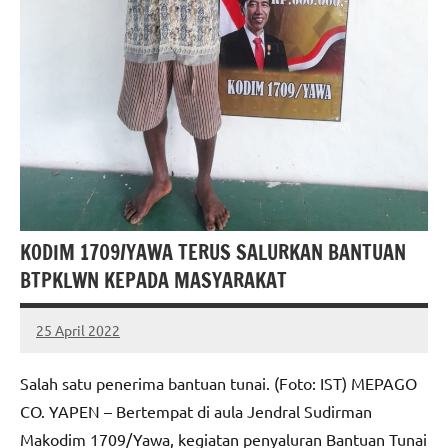
KODIM 1709/YAWA TERUS SALURKAN BANTUAN
BTPKLWN KEPADA MASYARAKAT
25 April 2022
MEPAGO
No
CO
comments
Salah satu penerima bantuan tunai. (Foto: IST) MEPAGO
CO. YAPEN – Bertempat di aula Jendral Sudirman
Makodim 1709/Yawa, kegiatan penyaluran Bantuan Tunai