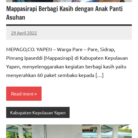
Mappasirapi Berbagi Kasih dengan Anak Panti
Asuhan
29 April 2022
MEPAGO
No
CO
comments
MEPAGO,CO. YAPEN – Warga Pare – Pare, Sidrap,
Pinrang Ipaseddi (Mappasirapi) di Kabupaten Kepulauan
Yapen, menyelenggarakan kegiatan berbagi kasih yaitu
menyerahkan 60 paket sembako kepada […]
Read more
Kabupaten Kepulauan Yapen