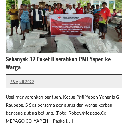
Sebanyak 32 Paket Diserahkan PMI Yapen ke
Warga
28 April 2022
MEPAGO
No
CO
comments
Usai menyerahkan bantuan, Ketua PMI Yapen Yohanis G
Raubaba, S Sos bersama pengurus dan warga korban
bencana puting beliung. (Foto: Robby/Mepago.Co)
MEPAGO,CO. YAPEN – Paska […]