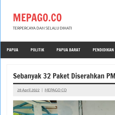
Skip
to
MEPAGO.CO
content
TERPERCAYA DAN SELALU DIHATI
PAPUA
POLITIK
PAPUA BARAT
PENDIDIKAN
Sebanyak 32 Paket Diserahkan PM
28 April 2022
MEPAGO CO
No
comments