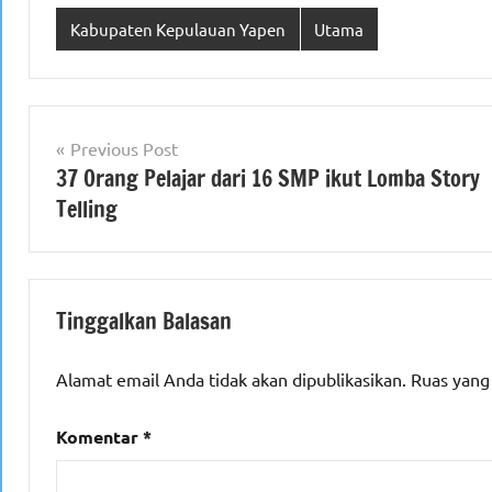
Kabupaten Kepulauan Yapen
Utama
Navigasi
Previous Post
37 Orang Pelajar dari 16 SMP ikut Lomba Story
pos
Telling
Tinggalkan Balasan
Alamat email Anda tidak akan dipublikasikan.
Ruas yang
Komentar
*