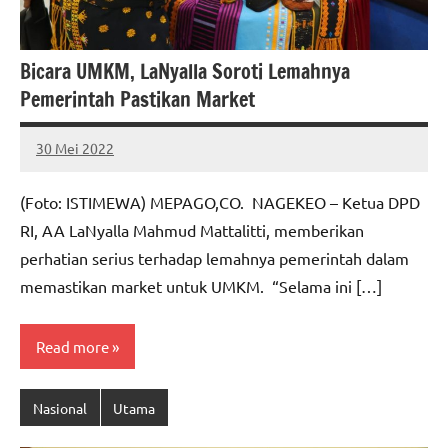
Bicara UMKM, LaNyalla Soroti Lemahnya
Pemerintah Pastikan Market
30 Mei 2022
MEPAGO
No
CO
comments
(Foto: ISTIMEWA) MEPAGO,CO. NAGEKEO – Ketua DPD
RI, AA LaNyalla Mahmud Mattalitti, memberikan
perhatian serius terhadap lemahnya pemerintah dalam
memastikan market untuk UMKM. “Selama ini […]
Read more
Nasional
Utama