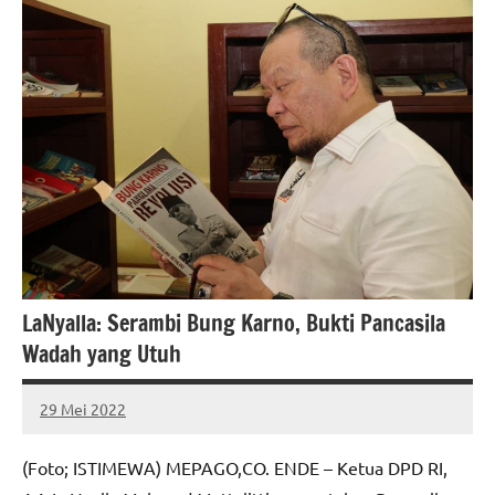
LaNyalla: Serambi Bung Karno, Bukti Pancasila
Wadah yang Utuh
29 Mei 2022
MEPAGO
No
CO
comments
(Foto; ISTIMEWA) MEPAGO,CO. ENDE – Ketua DPD RI,