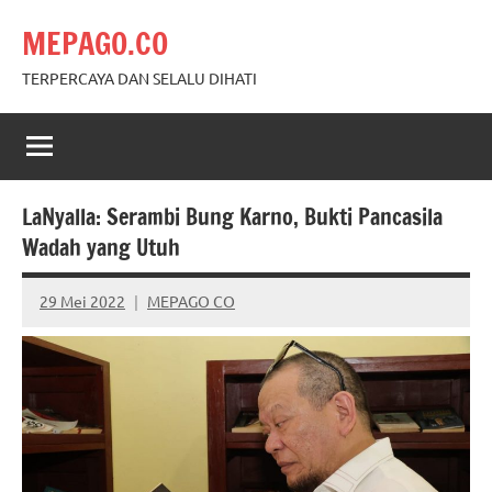
Skip
MEPAGO.CO
to
content
TERPERCAYA DAN SELALU DIHATI
LaNyalla: Serambi Bung Karno, Bukti Pancasila
Wadah yang Utuh
29 Mei 2022
MEPAGO CO
No
comments