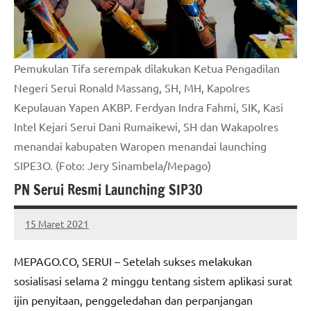
Pemukulan Tifa serempak dilakukan Ketua Pengadilan
Negeri Serui Ronald Massang, SH, MH, Kapolres
Kepulauan Yapen AKBP. Ferdyan Indra Fahmi, SIK, Kasi
Intel Kejari Serui Dani Rumaikewi, SH dan Wakapolres
menandai kabupaten Waropen menandai launching
SIPE3O. (Foto: Jery Sinambela/Mepago)
PN Serui Resmi Launching SIP3O
15 Maret 2021
MEPAGO
No
CO
comments
MEPAGO.CO, SERUI – Setelah sukses melakukan
sosialisasi selama 2 minggu tentang sistem aplikasi surat
ijin penyitaan, penggeledahan dan perpanjangan