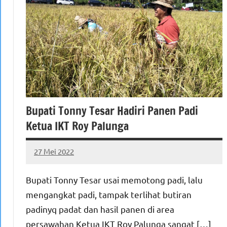
Bupati Tonny Tesar Hadiri Panen Padi
Ketua IKT Roy Palunga
27 Mei 2022
MEPAGO
No
CO
comments
Bupati Tonny Tesar usai memotong padi, lalu
mengangkat padi, tampak terlihat butiran
padinyq padat dan hasil panen di area
persawahan Ketua IKT Roy Palunga sangat […]