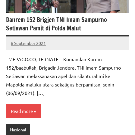
Danrem 152 Brigjen TNI Imam Sampurno
Setiawan Pamit di Polda Malut
6 September 2021
MEPAGO
No
CO
comments
MEPAGO.CO, TERNATE – Komandan Korem
152/baabullah, Brigadir Jenderal TNI Imam Sampurno
Setiawan melaksanakan apel dan silahturahmi ke
Mapolda maluku utara sekaligus berpamitan, senin
(06/09/2021). […]
Read more
Nasional