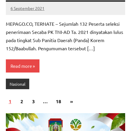
6 September 2021
MEPAGO
No
CO
comments
MEPAGO.CO, TERNATE – Sejumlah 132 Peserta seleksi
penerimaan Secaba PK TNI-AD Ta. 2021 dinyatakan lulus
pada tingkat Sub Panitia Daerah (Panda) Korem
152/Baabullah. Pengumuman tersebut […]
Read more
Nasional
Paginasi
Next
1
2
3
…
18
»
pos
Posts