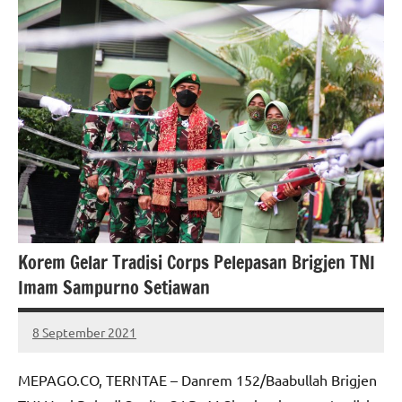
Korem Gelar Tradisi Corps Pelepasan Brigjen TNI
Imam Sampurno Setiawan
8 September 2021
MEPAGO
No
CO
comments
MEPAGO.CO, TERNTAE – Danrem 152/Baabullah Brigjen