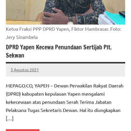
Ketua Fraksi PPP DPRD Yapen, Fiktor Mambrasar. Foto:
Jery Sinambela
DPRD Yapen Kecewa Penundaan Sertijab Plt.
Sekwan
3 Agustus 2021
MEPAGO
No
CO
comments
MEPAGO.CO, YAPEN – Dewan Perwakilan Rakyat Daerah
(DPRD) kabupaten kepulauan Yapen mengalami
kekecewaan atas penundaan Serah Terima Jabatan
Pelaksana Tugas Sekretaris Dewan. Hal itu diungkapkan
[…]