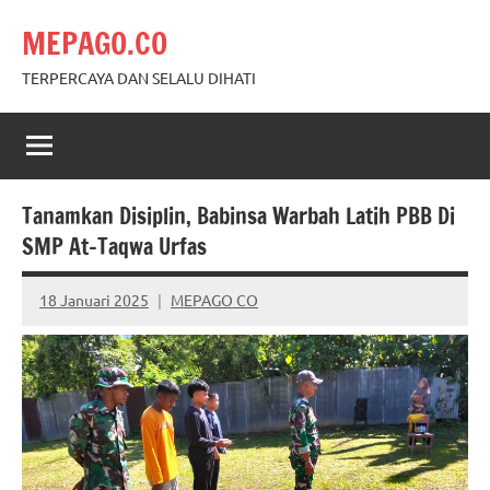
Skip
MEPAGO.CO
to
content
TERPERCAYA DAN SELALU DIHATI
Tanamkan Disiplin, Babinsa Warbah Latih PBB Di
SMP At-Taqwa Urfas
18 Januari 2025
MEPAGO CO
No
comments