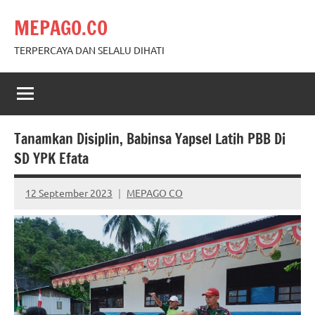
Skip
MEPAGO.CO
to
content
TERPERCAYA DAN SELALU DIHATI
Tanamkan Disiplin, Babinsa Yapsel Latih PBB Di
SD YPK Efata
12 September 2023
MEPAGO CO
No
comments