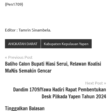
(Pen1709)
Editor : Tamrin Sinambela.
ANGKATAN DARAT
Kabupaten Kepulauan Yapen
Navigasi
Previous Post
Baliho Calon Bupati Hiasi Serui, Relawan Koalisi
pos
MaNis Semakin Gencar
Next Post
Dandim 1709/Yawa Hadiri Rapat Pembentukan
Desk Pilkada Yapen Tahun 2024
Tinggalkan Balasan