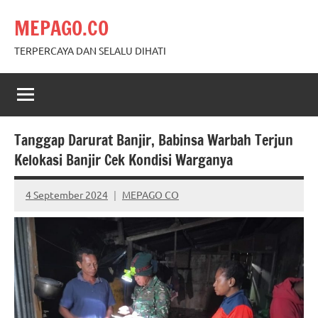
Skip
MEPAGO.CO
to
content
TERPERCAYA DAN SELALU DIHATI
Tanggap Darurat Banjir, Babinsa Warbah Terjun
Kelokasi Banjir Cek Kondisi Warganya
4 September 2024
MEPAGO CO
No
comments