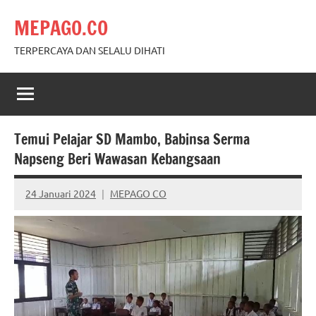
Skip
MEPAGO.CO
to
content
TERPERCAYA DAN SELALU DIHATI
Temui Pelajar SD Mambo, Babinsa Serma
Napseng Beri Wawasan Kebangsaan
24 Januari 2024
MEPAGO CO
No
comments