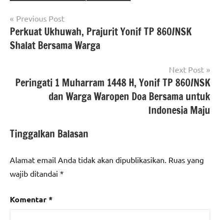
Navigasi
Previous Post
Perkuat Ukhuwah, Prajurit Yonif TP 860/NSK
pos
Shalat Bersama Warga
Next Post
Peringati 1 Muharram 1448 H, Yonif TP 860/NSK
dan Warga Waropen Doa Bersama untuk
Indonesia Maju
Tinggalkan Balasan
Alamat email Anda tidak akan dipublikasikan.
Ruas yang
wajib ditandai
*
Komentar
*