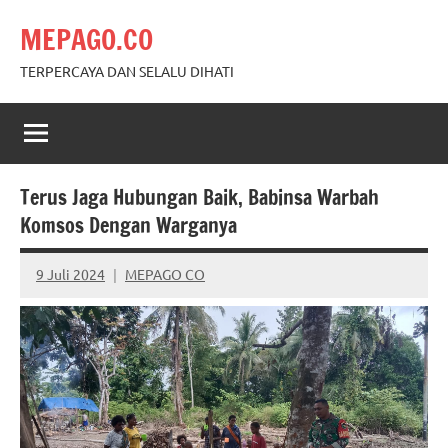
Skip
MEPAGO.CO
to
content
TERPERCAYA DAN SELALU DIHATI
Terus Jaga Hubungan Baik, Babinsa Warbah
Komsos Dengan Warganya
9 Juli 2024
MEPAGO CO
No
comments