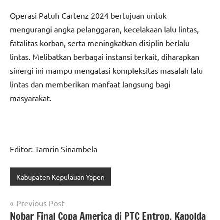
Operasi Patuh Cartenz 2024 bertujuan untuk
mengurangi angka pelanggaran, kecelakaan lalu lintas,
fatalitas korban, serta meningkatkan disiplin berlalu
lintas. Melibatkan berbagai instansi terkait, diharapkan
sinergi ini mampu mengatasi kompleksitas masalah lalu
lintas dan memberikan manfaat langsung bagi
masyarakat.
Editor: Tamrin Sinambela
Kabupaten Kepulauan Yapen
Navigasi
Previous Post
Nobar Final Copa America di PTC Entrop, Kapolda
pos